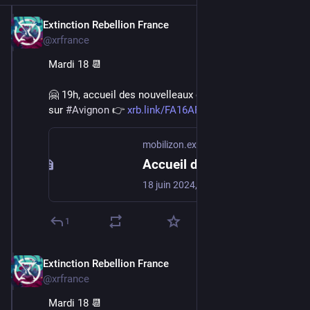
Extinction Rebellion France
Jun 16, 2024
@xrfrance
Mardi 18 📆
🤗 19h, accueil des nouvelleaux dans le mouvement 
sur 
#
Avignon
 👉 
xrb.link/FA16AF
mobilizon.extinctionrebellion.fr
Accueil des nouvelleaux dans le mouvement sur Avignon
18 juin 2024, 19:00:00 - GMT+2 - 41 Rue des Teinturiers, 84000, Avignon, France - Si vous souhaitez vous renseigner et/ou entrer en action, venez à ce temps d'échange sur Avignon.
1
Extinction Rebellion France
Jun 16, 2024
@xrfrance
Mardi 18 📆