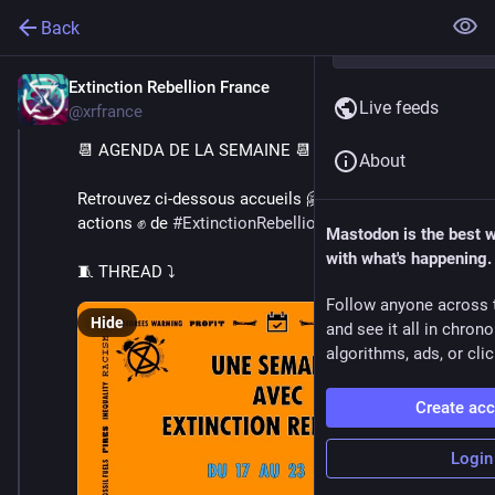
Back
Extinction Rebellion France
Jun 16, 2024
Live feeds
@xrfrance
📆 AGENDA DE LA SEMAINE 📆
About
Retrouvez ci-dessous accueils 🤗, formations 👩‍🏫, 
actions ✊ de 
#
ExtinctionRebellion
 a.k.a. "XR" ⏳
Mastodon is the best 
with what's happening.
🧵 THREAD ⤵️
Follow anyone across 
Hide
and see it all in chron
algorithms, ads, or clic
Create ac
Login