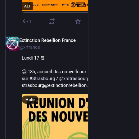
ALT
1
Extinction Rebellion France
Jun 16, 2024
@xrfrance
Lundi 17 📆
🤗 18h, accueil des nouvelleaux dans le mouvement 
sur 
#
Strasbourg
 / 
@
xrstrasbourg
 👉 inscription à 
strasbourg@extinctionrebellion.fr
Hide