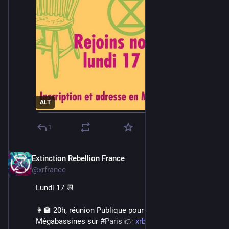
ALT
1
Extinction Rebellion France
Jun 16, 2024
@xrfrance
Lundi 17 📆
👩‍🏫 20h, réunion Publique pour s'organiser face aux 
Mégabassines sur 
#
Paris
 👉 
xrb.link/tl1H13ma39