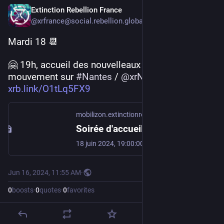
Extinction Rebellion France
@xrfrance@social.rebellion.global
Mardi 18 📆
🤗 19h, accueil des nouvelleaux dans le 
mouvement sur 
#
Nantes
 / 
@
xrNantes
 👉 
xrb.link/O1tLq5FX9
mobilizon.extinctionrebellion.fr
Soirée d'accueil et présentation XR Nantes
18 juin 2024, 19:00:00 - GMT+2 - Belle de Jour, 4 Place du 51e Régiment d'Artillerie (Nantes) - Tu as envie de t'engager, tu nous a découvert et te demande si XR est fait pour toi ? On te propose un moment de rencontre et d'échange pour discuter, découvrir notre groupe, et comment le rejoindre !…
Jun 16, 2024, 11:55 AM
·
0
boosts
·
0
quotes
·
0
favorites