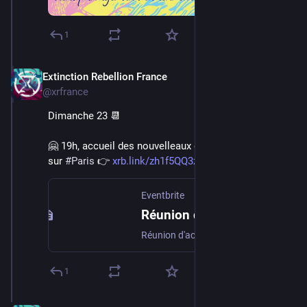
1
Extinction Rebellion France
Jun 16, 2024
@xrfrance
Dimanche 23 📆
🤗 19h, accueil des nouvelleaux dans le mouvement 
sur 
#
Paris
 👉 
xrb.link/zh1f5QQ3zT0
Eventbrite
Réunion d’accueil Extinction Rebellion
Réunion d'accueil en présentiel pour rejoindre ou en savoir plus sur le mouvement Extinction Rébellion.
1