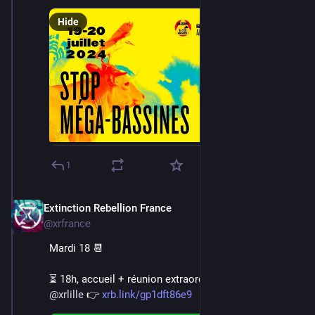
Hide
1
Extinction Rebellion France
Jun 16, 2024
@xrfrance
Mardi 18 📆
⏳ 18h, accueil + réunion extraordinaire sur 
#
Lille
 / 
@
xrlille
 👉 
xrb.link/gp1dft86e9