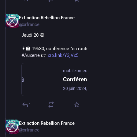
Extinction Rebellion France
Jun 16, 2024
@xrfrance
Jeudi 20 📆
👩‍🏫 19h30, conférence "en route vers l'extinction" sur 
#
Auxerre
 👉 
xrb.link/Y3jVx5
mobilizon.extinctionrebellion.fr
Conférence en route vers l'extinction et comment y faire face collectivement
20 juin 2024, 19:30:00 - GMT+2 - Auxerre (89000), France - Réchauffement climatique, effondrement de la biodiversité, dépassement des limites planétaires. Où en est la planète, où en est le vivant aujourd'hui ? Et pour demain, l'humanité prend-elle la bonne d…
1
Extinction Rebellion France
Jun 16, 2024
@xrfrance