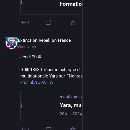
Formation juridique avancée - 19 juin 19h | Framaforms.org
1
Extinction Rebellion France
Jun 16, 2024
@xrfrance
Jeudi 20 📆
👩‍🏫 18h30, réunion publique d'information sur la 
multinationale Yara sur 
#
Nantes
 / 
@
xrNantes
 👉 
xrb.link/rO0WHW
mobilizon.extinctionrebellion.fr
Yara, multinationale des engrais de synthèse, quels méfaits et enjeux ? Réunion publique d'information
20 juin 2024, 18:30:00 - GMT+2 - Labo Diva, 44276, Nantes, France - Extinction Rebellion Nantes et le Comité local des Soulevements de la Terre Nantes te proposent une réunion d'information autour de cette agroindustrie, leader mondial des engrais de synthèse et de tou…
1