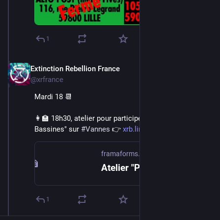
1
Extinction Rebellion France
Jun 16, 2024
@xrfrance
Mardi 18 📆
👩‍🏫 18h30, atelier pour participer à une manif "Mega 
Bassines" sur 
#
Vannes
 👉 
xrb.link/Fl8VR1
framaforms.org
Atelier "Participer à une manif Mega Bassines" - XR Vannes | Framaforms.org
1