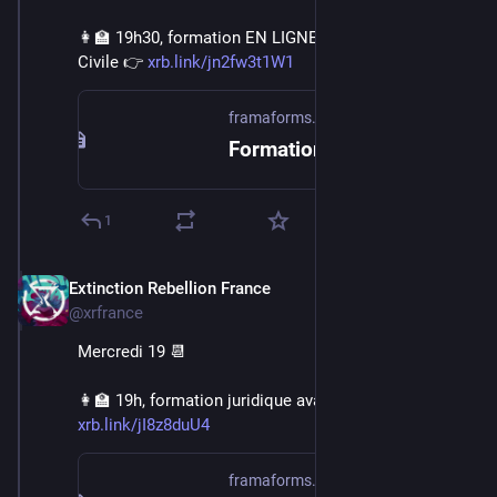
👩‍🏫 19h30, formation EN LIGNE à la Désobéissance 
Civile 👉 
xrb.link/jn2fw3t1W1
framaforms.org
Formation Désobéissance Civile Non Violente en ligne - 18/06/2024 et 24/06/2024 | Framaforms.org
1
Extinction Rebellion France
Jun 16, 2024
@xrfrance
Mercredi 19 📆
👩‍🏫 19h, formation juridique avancée EN LIGNE 👉 
xrb.link/jI8z8duU4
framaforms.org