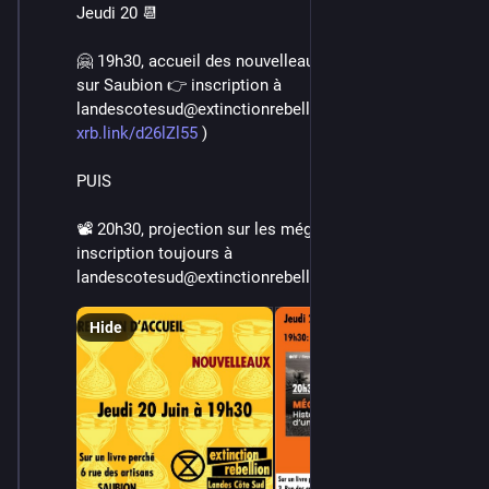
Jeudi 20 📆
🤗 19h30, accueil des nouvelleaux dans le mouvement 
sur Saubion 👉 inscription à 
landescotesud@extinctionrebellion.fr (infos sur 
xrb.link/d26lZl55
 ) 
PUIS
📽️ 20h30, projection sur les mégabassines 👉 
inscription toujours à 
landescotesud@extinctionrebellion.fr
Hide