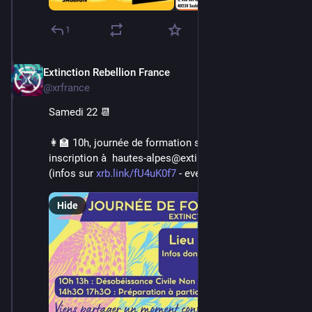
1
Extinction Rebellion France
Jun 16, 2024
@xrfrance
Samedi 22 📆
👩‍🏫 10h, journée de formation sur 
#
Gap
 👉 
inscription à  hautes-alpes@extinctionrebellion.fr 
(infos sur 
xrb.link/fU4uK0f7
 - event Facebook)
Hide